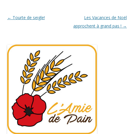
Navigation
←
Tourte de seigle!
Les Vacances de Noël
des
approchent à grand pas !
→
articles