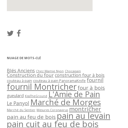
NUAGE DE MOTS-CLÉ
Blés Anciens
Chez Mamie Nyon
Chocapain
Construction du four
construction four à bois
fournil
couteau à pain
couteau à pain PanoramaKnife
fournil Montricher
four à bois
L'Amie de Pain
gueulard
KissTheGround
Marché de Morges
Le Panyol
montricher
Marché du Sentier
Mesures Coronavirus
pain au levain
pain au feu de bois
pain cuit au feu de bois