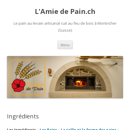
L'Amie de Pain.ch
Le pain au levain artisanal cuit au feu de bois à Montricher
(Suisse)
Aller
Menu
au
contenu
Ingrédients
Les Ingrédients –
Les Pains
–
La taille et la forme des pains
–