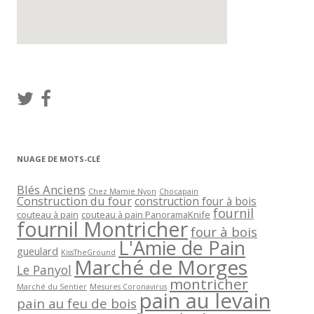
NUAGE DE MOTS-CLÉ
Blés Anciens
Chez Mamie Nyon
Chocapain
Construction du four
construction four à bois
fournil
couteau à pain
couteau à pain PanoramaKnife
fournil Montricher
four à bois
L'Amie de Pain
gueulard
KissTheGround
Marché de Morges
Le Panyol
montricher
Marché du Sentier
Mesures Coronavirus
pain au levain
pain au feu de bois