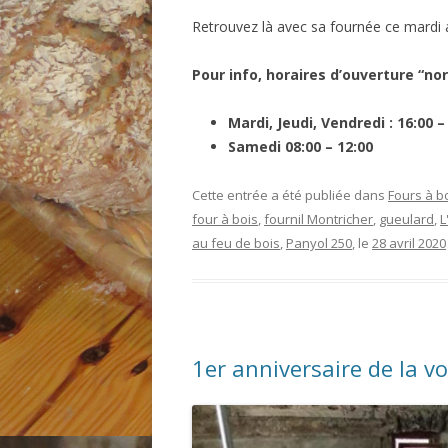
Retrouvez là avec sa fournée ce mardi a
Pour info, horaires d’ouverture “n
Mardi, Jeudi, Vendredi : 16:00 –
Samedi 08:00 – 12:00
Cette entrée a été publiée dans
Fours à b
four à bois
,
fournil Montricher
,
gueulard
,
L
au feu de bois
,
Panyol 250
, le
28 avril 2020
1er anniversaire de la vo