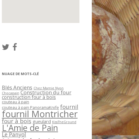
NUAGE DE MOTS-CLÉ
Blés Anciens
Chez Mamie Nyon
Construction du four
Chocapain
construction four à bois
couteau à pain
fournil
couteau à pain PanoramaKnife
fournil Montricher
four à bois
gueulard
KissTheGround
L'Amie de Pain
Le Panyol