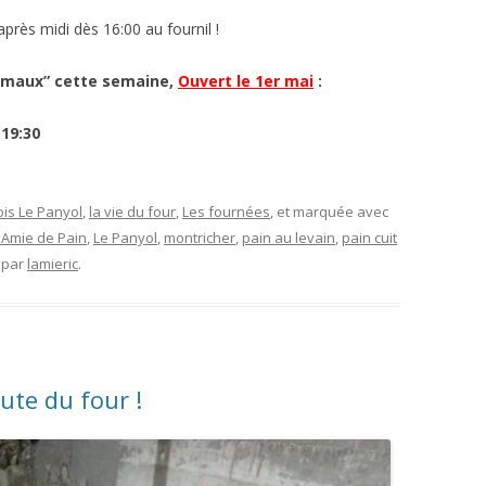
près midi dès 16:00 au fournil !
ormaux” cette semaine,
Ouvert le 1er mai
:
 19:30
ois Le Panyol
,
la vie du four
,
Les fournées
, et marquée avec
'Amie de Pain
,
Le Panyol
,
montricher
,
pain au levain
,
pain cuit
par
lamieric
.
ute du four !