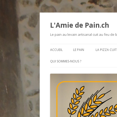
L'Amie de Pain.ch
Le pain au levain artisanal cuit au feu de 
ACCUEIL
LE PAIN
LA PIZZA CUIT
INGRÉDIENTS
QUI SOMMES-NOUS ?
NOS DIFFÉRENTS PAINS
LA TAILLE / LE POIDS ET LA
FORME DES PAINS
LES BLÉS ANCIENS
LES FOURNÉES