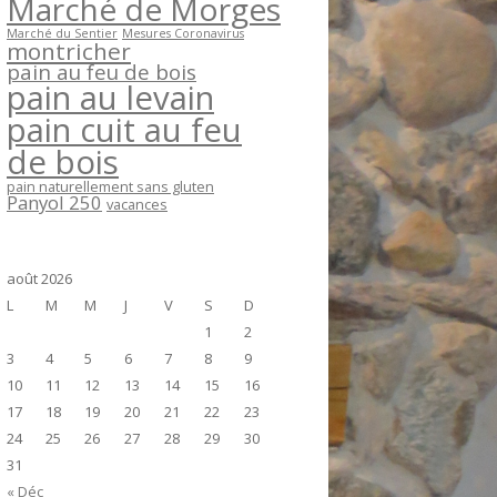
Marché de Morges
Marché du Sentier
Mesures Coronavirus
montricher
pain au feu de bois
pain au levain
pain cuit au feu
de bois
pain naturellement sans gluten
Panyol 250
vacances
août 2026
L
M
M
J
V
S
D
1
2
3
4
5
6
7
8
9
10
11
12
13
14
15
16
17
18
19
20
21
22
23
24
25
26
27
28
29
30
31
« Déc