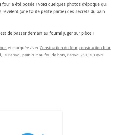
u four a été posée ! Voici quelques photos d’époque qui
 révèlent (une toute petite partie) des secrets du pain
’est de passer demain au fournil juger sur pièce !
four
, et marquée avec
Construction du four
,
construction four
d
,
Le Panyol
,
pain cuit au feu de bois
,
Panyol 250
, le
3 avril