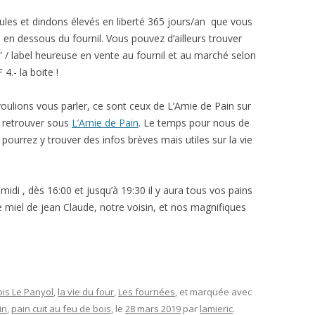
poules et dindons élevés en liberté 365 jours/an que vous
en dessous du fournil. Vous pouvez d’ailleurs trouver
 / label heureuse en vente au fournil et au marché selon
4.- la boite !
oulions vous parler, ce sont ceux de L’Amie de Pain sur
y retrouver sous
L’Amie de Pain
. Le temps pour nous de
 pourrez y trouver des infos brèves mais utiles sur la vie
midi , dès 16:00 et jusqu’à 19:30 il y aura tous vos pains
le miel de jean Claude, notre voisin, et nos magnifiques
ois Le Panyol
,
la vie du four
,
Les fournées
, et marquée avec
in
,
pain cuit au feu de bois
, le
28 mars 2019
par
lamieric
.