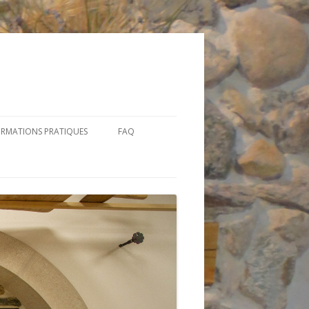
ORMATIONS PRATIQUES
FAQ
STRUCTION
RAIRES
FOUR
RESSE
STRUCTION
MMANDER / NOUS
PANYOL 250”
NTACTER
BLE ENTRÉE
 TROUVER NOS PRODUITS ?