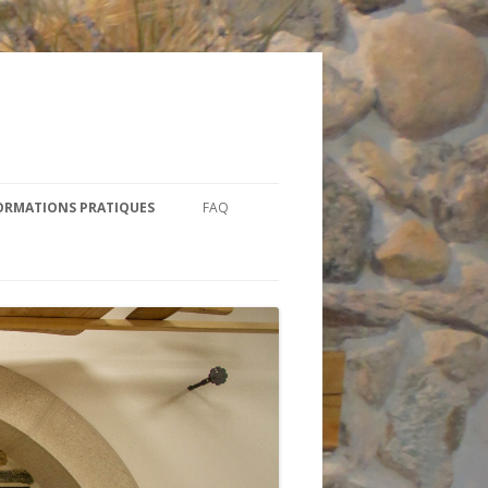
ORMATIONS PRATIQUES
FAQ
STRUCTION
RAIRES
FOUR
RESSE
STRUCTION
MMANDER / NOUS
PANYOL 250”
NTACTER
BLE ENTRÉE
 TROUVER NOS PRODUITS ?