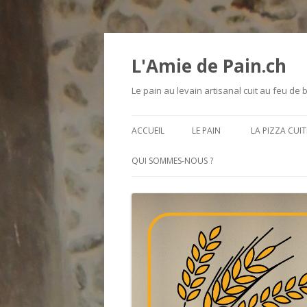
L'Amie de Pain.ch
Le pain au levain artisanal cuit au feu de 
ACCUEIL
LE PAIN
LA PIZZA CUIT
INGRÉDIENTS
QUI SOMMES-NOUS ?
NOS DIFFÉRENTS PAINS
LA TAILLE / LE POIDS ET LA
FORME DES PAINS
LES BLÉS ANCIENS
LES FOURNÉES