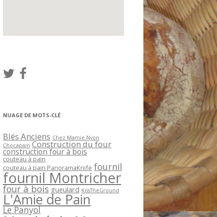
NUAGE DE MOTS-CLÉ
Blés Anciens
Chez Mamie Nyon
Construction du four
Chocapain
construction four à bois
couteau à pain
fournil
couteau à pain PanoramaKnife
fournil Montricher
four à bois
gueulard
KissTheGround
L'Amie de Pain
Le Panyol