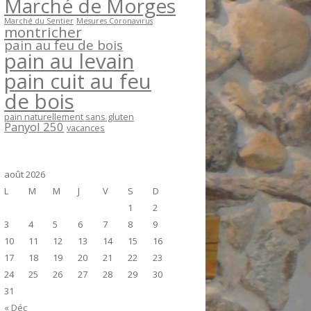
Marché de Morges
Marché du Sentier
Mesures Coronavirus
montricher
pain au feu de bois
pain au levain
pain cuit au feu
de bois
pain naturellement sans gluten
Panyol 250
vacances
août 2026
L
M
M
J
V
S
D
1
2
3
4
5
6
7
8
9
10
11
12
13
14
15
16
17
18
19
20
21
22
23
24
25
26
27
28
29
30
31
« Déc