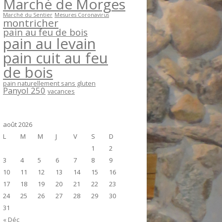
Marché de Morges
Marché du Sentier
Mesures Coronavirus
montricher
pain au feu de bois
pain au levain
pain cuit au feu
de bois
pain naturellement sans gluten
Panyol 250
vacances
août 2026
L
M
M
J
V
S
D
1
2
3
4
5
6
7
8
9
10
11
12
13
14
15
16
17
18
19
20
21
22
23
24
25
26
27
28
29
30
31
« Déc