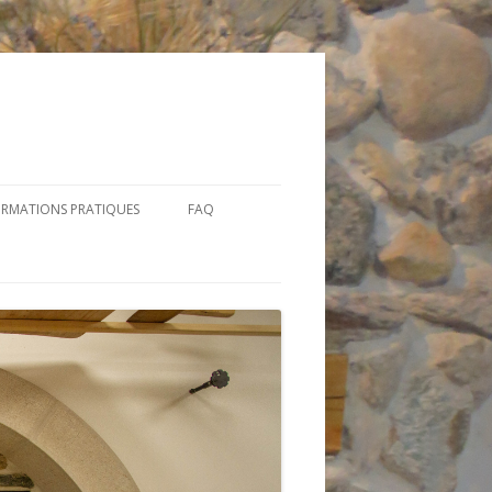
ORMATIONS PRATIQUES
FAQ
STRUCTION
RAIRES
FOUR
RESSE
STRUCTION
MMANDER / NOUS
PANYOL 250”
NTACTER
BLE ENTRÉE
 TROUVER NOS PRODUITS ?