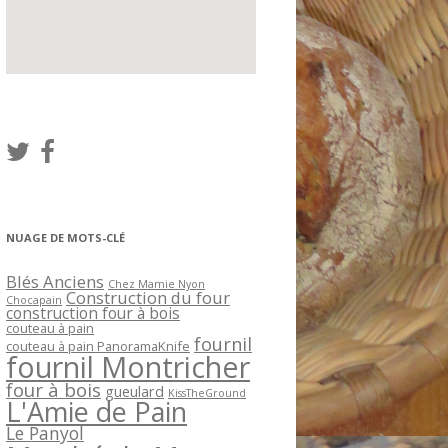
NUAGE DE MOTS-CLÉ
Blés Anciens
Chez Mamie Nyon
Construction du four
Chocapain
construction four à bois
couteau à pain
fournil
couteau à pain PanoramaKnife
fournil Montricher
four à bois
gueulard
KissTheGround
L'Amie de Pain
Le Panyol