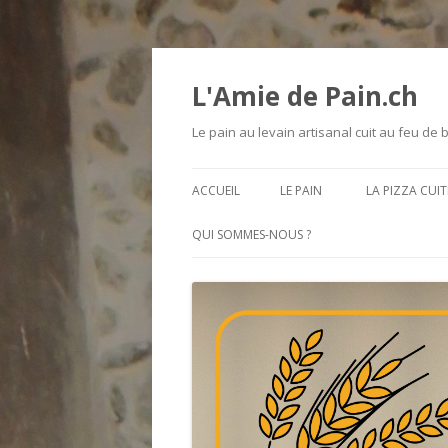
L'Amie de Pain.ch
Le pain au levain artisanal cuit au feu de 
ACCUEIL
LE PAIN
LA PIZZA CUIT
INGRÉDIENTS
QUI SOMMES-NOUS ?
NOS DIFFÉRENTS PAINS
LA TAILLE / LE POIDS ET LA
FORME DES PAINS
LES BLÉS ANCIENS
LES FOURNÉES