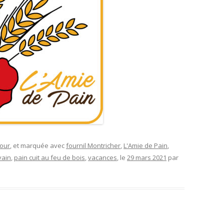
four
, et marquée avec
fournil Montricher
,
L'Amie de Pain
,
vain
,
pain cuit au feu de bois
,
vacances
, le
29 mars 2021
par