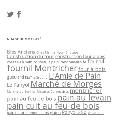
NUAGE DE MOTS-CLÉ
Blés Anciens
Chez Mamie Nyon
Chocapain
Construction du four
construction four à bois
fournil
couteau à pain
couteau à pain PanoramaKnife
fournil Montricher
four à bois
L'Amie de Pain
gueulard
KissTheGround
Marché de Morges
Le Panyol
montricher
Marché du Sentier
Mesures Coronavirus
pain au levain
pain au feu de bois
pain cuit au feu de bois
Panyol 250
pain naturellement sans gluten
vacances