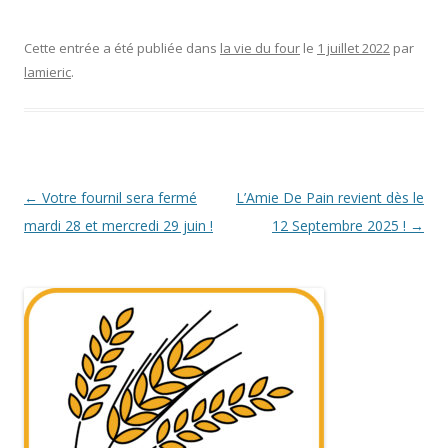
Cette entrée a été publiée dans
la vie du four
le
1 juillet 2022
par
lamieric
.
Navigation
←
Votre fournil sera fermé
L’Amie De Pain revient dès le
des
mardi 28 et mercredi 29 juin !
12 Septembre 2025 !
→
articles