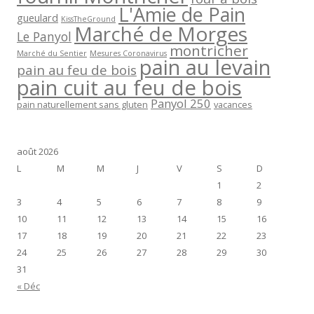
L'Amie de Pain
gueulard
KissTheGround
Marché de Morges
Le Panyol
montricher
Marché du Sentier
Mesures Coronavirus
pain au levain
pain au feu de bois
pain cuit au feu de bois
Panyol 250
pain naturellement sans gluten
vacances
août 2026
L
M
M
J
V
S
D
1
2
3
4
5
6
7
8
9
10
11
12
13
14
15
16
17
18
19
20
21
22
23
24
25
26
27
28
29
30
31
« Déc